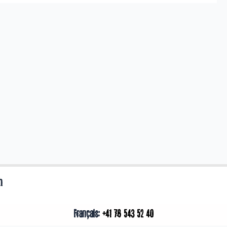
h
Français:
+41 76 543 52 40