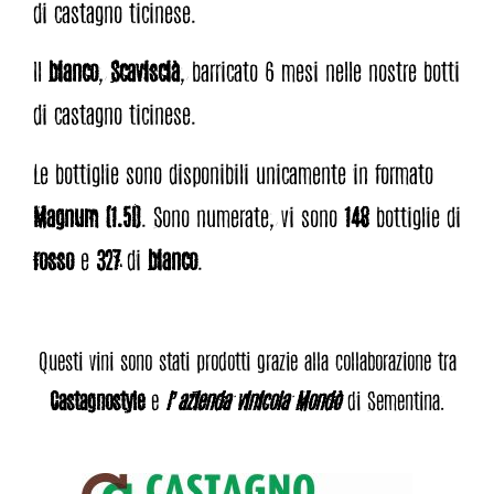
di castagno ticinese.
Il
bianco
,
Scaviscià
, barricato 6 mesi nelle nostre botti
di castagno ticinese.
Le bottiglie sono disponibili unicamente in formato
Magnum (1.5l)
.
Sono numerate, vi sono
148
bottiglie di
rosso
e
327
di
bianco
.
Questi vini sono stati prodotti grazie alla collaborazione tra
Castagnostyle
e
l’azienda vinicola
Mondò
di Sementina.